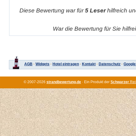
Diese Bewertung war für
5 Leser
hilfreich un
War die Bewertung für Sie hilfr
AGB
·
Widgets
·
Hotel eintragen
·
Kontakt
·
Datenschutz
·
Google
© 2007-2026
strandbewertung.de
· Ein Produkt der
Schwarzer
Rei