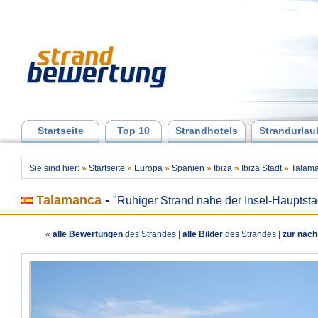
Startseite
Top 10
Strandhotels
Strandurlau
Sie sind hier:
»
Startseite
»
Europa
»
Spanien
»
Ibiza
»
Ibiza Stadt
»
Talam
Talamanca
-
"Ruhiger Strand nahe der Insel-Hauptsta
«
alle Bewertungen
des Strandes
|
alle Bilder
des Strandes
|
zur näch