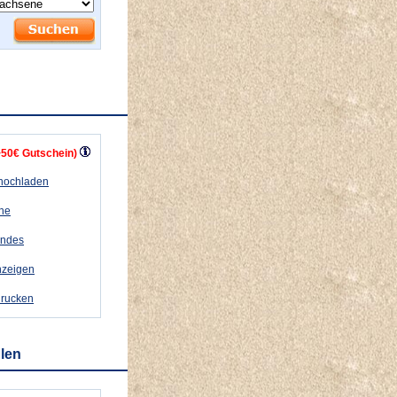
+50€ Gutschein)
 hochladen
ähe
andes
nzeigen
drucken
hlen