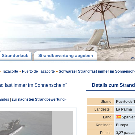
Strandurlaub
Strandbewertung abgeben
Wa
»
Tazacorte
»
Puerto de Tazacorte
»
Schwarzer Strand fast immer im Sonnensch
nd fast immer im Sonnenschein"
Details zum Strand
andes
|
zur nächsten Strandbewertung
»
Strand:
Puerto de 
Landesteil:
La Palma
Land:
Spanie
Kontinent:
Europa
Punkte:
3,27
(befrie