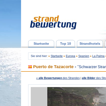
Startseite
Top 10
Strandhotels
Sie sind hier:
»
Startseite
»
Europa
»
Spanien
»
La Palma
Puerto de Tazacorte
-
"Schwarzer Stra
«
alle Bewertungen
des Strandes
|
alle Bilder
des Str