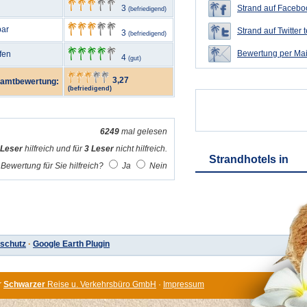
3
Strand auf Faceboo
(befriedigend)
bar
Strand auf Twitter t
3
(befriedigend)
Bewertung per Mai
fen
4
(gut)
3,27
amtbewertung:
(befriedigend)
6249
mal gelesen
 Leser
hilfreich und für
3 Leser
nicht hilfreich.
Strandhotels in
Bewertung für Sie hilfreich?
Ja
Nein
schutz
·
Google Earth Plugin
r
Schwarzer
Reise u. Verkehrsbüro GmbH
·
Impressum