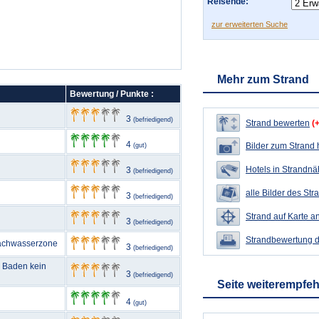
Reisende:
zur erweiterten Suche
Mehr zum Strand
Bewertung / Punkte :
3
(befriedigend)
Strand bewerten
(
4
Bilder zum Strand
(gut)
Hotels in Strandn
3
(befriedigend)
alle Bilder des Str
3
(befriedigend)
Strand auf Karte a
3
(befriedigend)
Strandbewertung 
Flachwasserzone
3
(befriedigend)
m Baden kein
3
(befriedigend)
Seite weiterempfe
4
(gut)