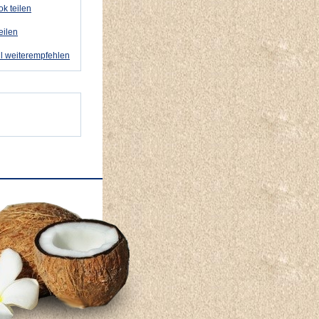
k teilen
eilen
l weiterempfehlen