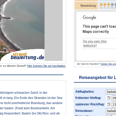
Bewertung:
This page can't loa
Maps correctly.
Do you own this
website?
der falsche Standort?
Geben Sie uns
der zu diesem Strand?
Hier können Sie sie hochladen.
Reiseangebot für 
Abflughafen:
inkörnigem schwarzen Sand, in der
0 m lang. Ein Ende des Strandes ist der See
frühester Hinflug:
ine nicht unerhebliche Brandung; das andere
spätester Rückflug:
er baden. (Fast) kein Bootsverkehr. Am
Reisedauer:
 frequentiert. Baden bis Okt./Nov. und ab