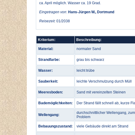
ca. April möglich. Wasser ca. 19 Grad.
Eingetragen von
:
Hans-Jürgen W., Dortmund
Reisezeit:
01/2038
Kriterium:
Beschreibung:
Material:
normaler Sand
Strandfarbe:
grau bis schwarz
Wasser:
leicht trübe
Sauberkeit:
leichte Verschmutzung durch Müll
Meeresboden:
Sand mit vereinzelten Steinen
Bademöglichkeiten:
Der Strand fällt schnell ab, kurze 
durchschnittlicher Wellengang, zu
Wellengang:
Problem
Bebauungszustand:
viele Gebäude direkt am Strand