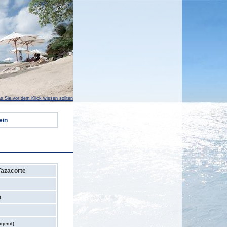
s Sie vor dem Klick wissen sollten
ein
Tazacorte
n
digend)