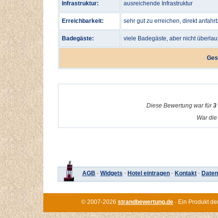
Infrastruktur:
ausreichende Infrastruktur
Erreichbarkeit:
sehr gut zu erreichen, direkt anfahr
Badegäste:
viele Badegäste, aber nicht überlau
Ges
Diese Bewertung war für
3
War die 
AGB
·
Widgets
·
Hotel eintragen
·
Kontakt
·
Daten
© 2007-2026
strandbewertung.de
· Ein Produkt de