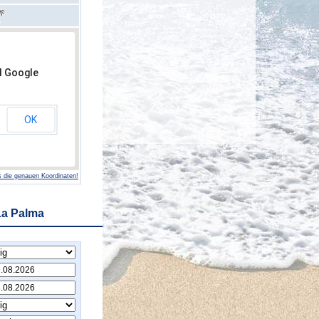
d Google
OK
 die genauen Koordinaten!
La Palma