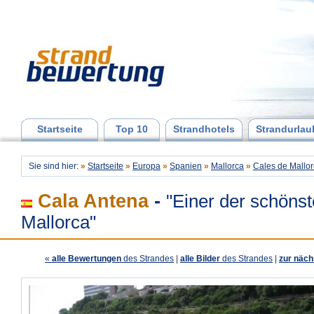
Startseite
Top 10
Strandhotels
Strandurlau
Sie sind hier:
»
Startseite
»
Europa
»
Spanien
»
Mallorca
»
Cales de Mallo
Cala Antena
-
"Einer der schönst
Mallorca"
«
alle Bewertungen
des Strandes
|
alle Bilder
des Strandes
|
zur näch