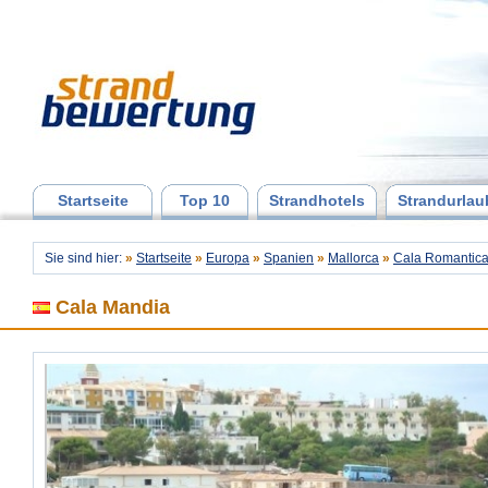
Startseite
Top 10
Strandhotels
Strandurlau
Sie sind hier:
»
Startseite
»
Europa
»
Spanien
»
Mallorca
»
Cala Romantic
Cala Mandia