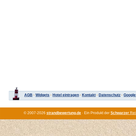
AGB
·
Widgets
·
Hotel eintragen
·
Kontakt
·
Datenschutz
·
Google
© 2007-2026
strandbewertung.de
· Ein Produkt der
Schwarzer
Rei