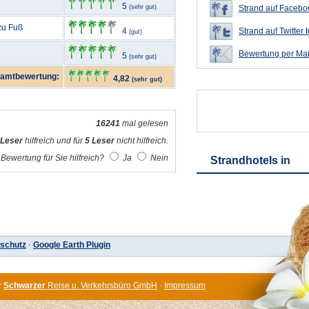
5
(sehr gut)
Strand auf Faceboo
 zu Fuß
4
Strand auf Twitter t
(gut)
Bewertung per Mai
5
(sehr gut)
amtbewertung:
4,82
(sehr gut)
16241
mal gelesen
 Leser
hilfreich und für
5 Leser
nicht hilfreich.
Bewertung für Sie hilfreich?
Ja
Nein
Strandhotels in
schutz
·
Google Earth Plugin
r
Schwarzer
Reise u. Verkehrsbüro GmbH
·
Impressum