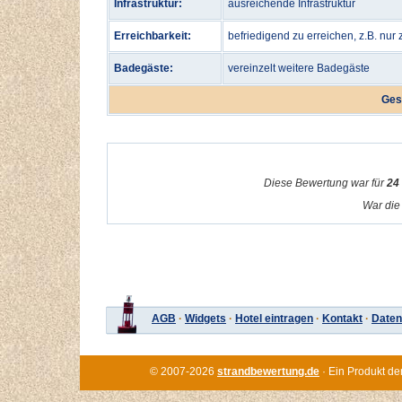
Infrastruktur:
ausreichende Infrastruktur
Erreichbarkeit:
befriedigend zu erreichen, z.B. nur
Badegäste:
vereinzelt weitere Badegäste
Ges
Diese Bewertung war für
24
War die 
AGB
·
Widgets
·
Hotel eintragen
·
Kontakt
·
Daten
© 2007-2026
strandbewertung.de
· Ein Produkt de