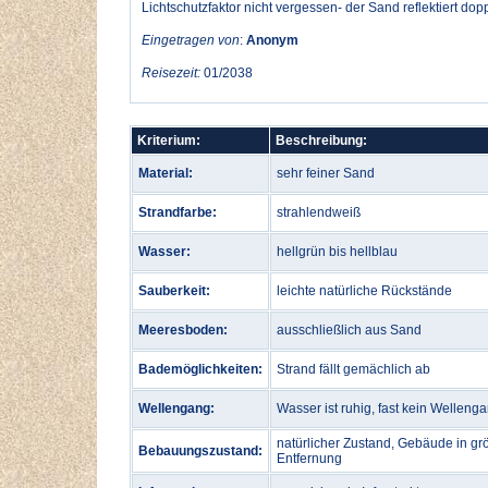
Lichtschutzfaktor nicht vergessen- der Sand reflektiert doppe
Eingetragen von
:
Anonym
Reisezeit:
01/2038
Kriterium:
Beschreibung:
Material:
sehr feiner Sand
Strandfarbe:
strahlendweiß
Wasser:
hellgrün bis hellblau
Sauberkeit:
leichte natürliche Rückstände
Meeresboden:
ausschließlich aus Sand
Bademöglichkeiten:
Strand fällt gemächlich ab
Wellengang:
Wasser ist ruhig, fast kein Welleng
natürlicher Zustand, Gebäude in gr
Bebauungszustand:
Entfernung