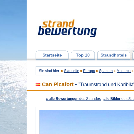
Startseite
Top 10
Strandhotels
Sie sind hier:
»
Startseite
»
Europa
»
Spanien
»
Mallorca
»
Can Picafort
-
"Traumstrand und Karibikfl
«
alle Bewertungen
des Strandes
|
alle Bilder
des Str