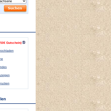
+50€ Gutschein)
 hochladen
ähe
andes
nzeigen
drucken
hlen