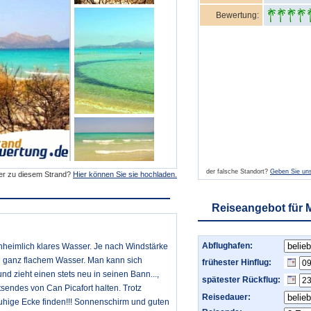
Bewertung:
der falsche Standort?
Geben Sie uns
der zu diesem Strand?
Hier können Sie sie hochladen.
Reiseangebot für 
Abflughafen:
unheimlich klares Wasser. Je nach Windstärke
zu ganz flachem Wasser. Man kann sich
frühester Hinflug:
und zieht einen stets neu in seinen Bann...,
spätester Rückflug:
sendes von Can Picafort halten. Trotz
Reisedauer:
uhige Ecke finden!!! Sonnenschirm und guten