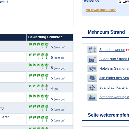
Reisende:
lt!!!!
zur erweiterten Suche
Mehr zum Strand
Bewertung / Punkte :
5
(sehr gut)
Strand bewerten
(
5
(sehr gut)
Bilder zum Strand
5
Hotels in Strandn
(sehr gut)
alle Bilder des Str
5
(sehr gut)
Strand auf Karte a
4
(gut)
Strandbewertung 
5
(sehr gut)
ang
5
(sehr gut)
Seite weiterempfe
ößerer
5
(sehr gut)