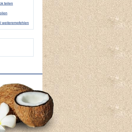
k teilen
eilen
l weiterempfehlen