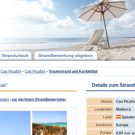
Strandurlaub
Strandbewertung abgeben
Wa
Can Picafort
»
Can Picafort
»
Traumstrand und Karibikflair
air"
Details zum Strand
andes
|
zur nächsten Strandbewertung
»
Strand:
Can Picafo
Landesteil:
Mallorca
Land:
Spanie
Kontinent:
Europa
Punkte:
4,82
(sehr gu