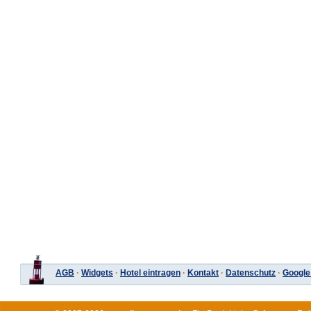
AGB
·
Widgets
·
Hotel eintragen
·
Kontakt
·
Datenschutz
·
Google