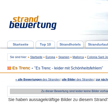
Startseite
Top 10
Strandhotels
Strandurlau
Sie sind hier:
»
Startseite
»
Europa
»
Spanien
»
Mallorca
»
Colonia Sant Jo
Es Trenc
-
"Es Trenc - leider mit Schönheitsfehlern"
«
alle Bewertungen
des Strandes
|
alle Bilder
des Strandes
|
zur näch
Zu dieser Bewertung sind leider keine Bilder vorh
Sie haben aussagekräftige Bilder zu diesem Stran