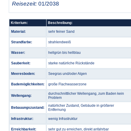
Reisezeit:
01/2038
Kriterium:
Beschreibung:
Material:
sehr feiner Sand
Strandfarbe:
strahlendweiß
Wasser:
hellgrün bis hellblau
Sauberkeit:
starke natürliche Rückstände
Meeresboden:
Seegras und/oder Algen
Bademöglichkeiten:
große Flachwasserzone
durchschnittlicher Wellengang, zum Baden kein
Wellengang:
Problem
natürlicher Zustand, Gebäude in größerer
Bebauungszustand:
Entfernung
Infrastruktur:
wenig Infrastruktur
Erreichbarkeit:
sehr gut zu erreichen, direkt anfahrbar