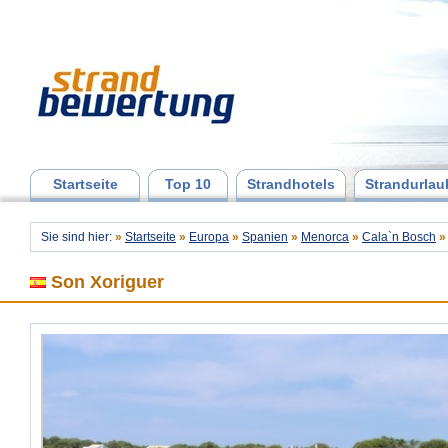
Startseite
Top 10
Strandhotels
Strandurlau
Sie sind hier:
»
Startseite
»
Europa
»
Spanien
»
Menorca
»
Cala`n Bosch
Son Xoriguer