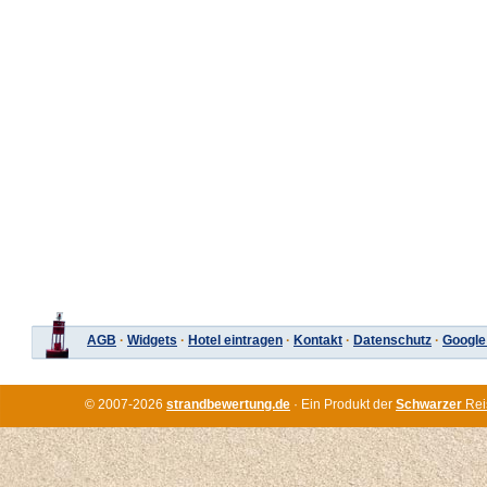
AGB
·
Widgets
·
Hotel eintragen
·
Kontakt
·
Datenschutz
·
Google
© 2007-2026
strandbewertung.de
· Ein Produkt der
Schwarzer
Rei