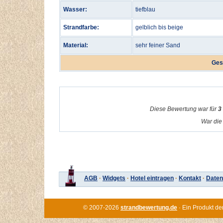
Wasser:
tiefblau
Strandfarbe:
gelblich bis beige
Material:
sehr feiner Sand
Ges
Diese Bewertung war für
3
War die 
AGB
·
Widgets
·
Hotel eintragen
·
Kontakt
·
Daten
© 2007-2026
strandbewertung.de
· Ein Produkt de