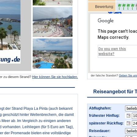
Bewertung:
This page can't loa
Maps correctly.
Do you own this
website?
der falsche Standort?
Geben Sie uns
der zu diesem Strand?
Hier können Sie sie hochladen.
Reiseangebot für T
Abflughafen:
egt der Strand Playa La Pinta (auch bekannt
ig geschützt hinter Wellenbrechern, die damit
frühester Hinflug:
ns Meer ab. Im Vergleich zu einigen anderen
spätester Rückflug:
d vorhanden. Leihliegen (für 5 Euro am Tag),
Reisedauer:
r der Promenade bieten eine vollständige