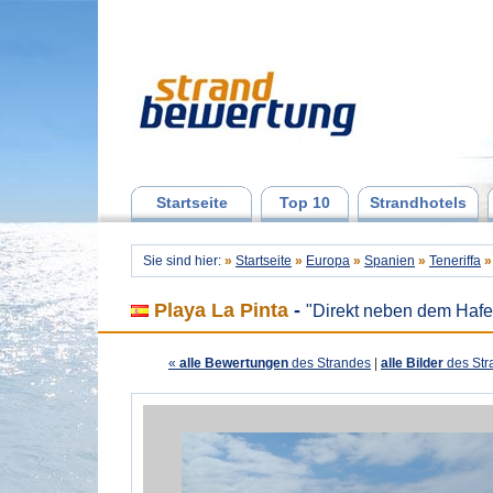
Startseite
Top 10
Strandhotels
Sie sind hier:
»
Startseite
»
Europa
»
Spanien
»
Teneriffa
»
Playa La Pinta
-
"Direkt neben dem Hafe
«
alle Bewertungen
des Strandes
|
alle Bilder
des Str