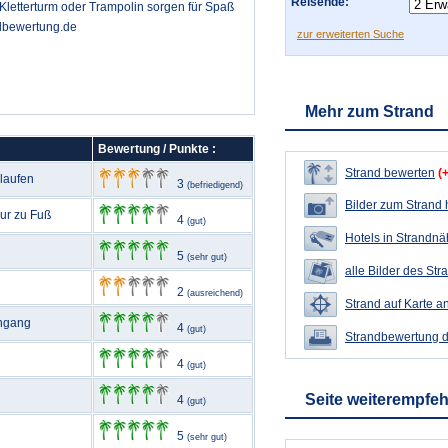
Reisende:
Kletterturm oder Trampolin sorgen für Spaß
ndbewertung.de
zur erweiterten Suche
Mehr zum Strand
Bewertung / Punkte :
Strand bewerten
(
rlaufen
3
(befriedigend)
Bilder zum Strand
nur zu Fuß
4
(gut)
Hotels in Strandn
5
(sehr gut)
alle Bilder des Str
2
(ausreichend)
Strand auf Karte a
engang
4
(gut)
Strandbewertung 
4
(gut)
Seite weiterempfe
4
(gut)
5
(sehr gut)