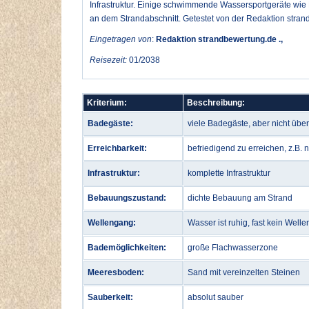
Infrastruktur. Einige schwimmende Wassersportgeräte wie 
an dem Strandabschnitt. Getestet von der Redaktion stra
Eingetragen von
:
Redaktion strandbewertung.de .,
Reisezeit:
01/2038
Kriterium:
Beschreibung:
Badegäste:
viele Badegäste, aber nicht übe
Erreichbarkeit:
befriedigend zu erreichen, z.B. 
Infrastruktur:
komplette Infrastruktur
Bebauungszustand:
dichte Bebauung am Strand
Wellengang:
Wasser ist ruhig, fast kein Well
Bademöglichkeiten:
große Flachwasserzone
Meeresboden:
Sand mit vereinzelten Steinen
Sauberkeit:
absolut sauber