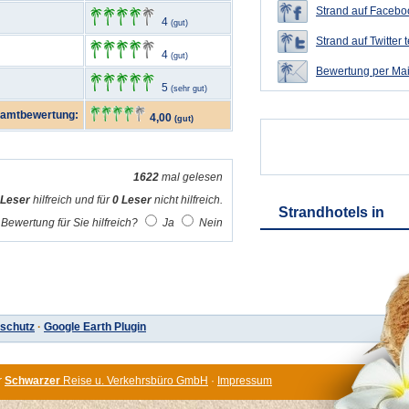
Strand auf Faceboo
4
(gut)
Strand auf Twitter t
4
(gut)
Bewertung per Mai
5
(sehr gut)
amtbewertung:
4,00
(gut)
1622
mal gelesen
 Leser
hilfreich und für
0 Leser
nicht hilfreich.
Strandhotels in
Bewertung für Sie hilfreich?
Ja
Nein
schutz
·
Google Earth Plugin
r
Schwarzer
Reise u. Verkehrsbüro GmbH
·
Impressum