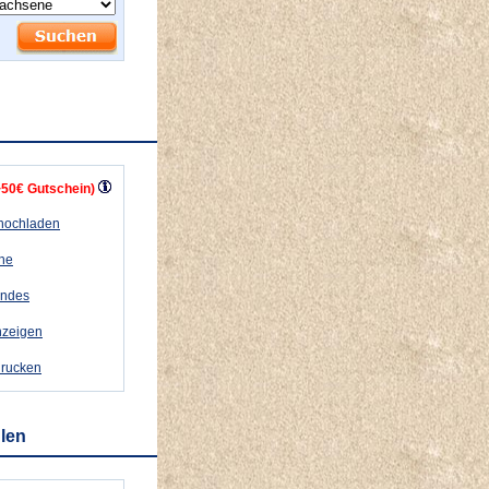
+50€ Gutschein)
 hochladen
ähe
andes
nzeigen
drucken
hlen