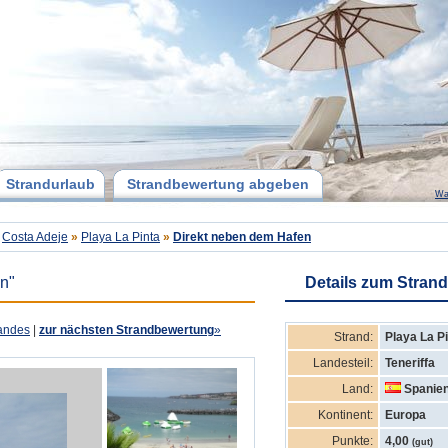
Strandurlaub
Strandbewertung abgeben
Wa
Costa Adeje
»
Playa La Pinta
»
Direkt neben dem Hafen
n"
Details zum Strand
andes
|
zur nächsten Strandbewertung
»
Strand:
Playa La P
Landesteil:
Teneriffa
Land:
Spanie
Kontinent:
Europa
Punkte:
4,00
(gut)