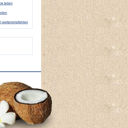
k teilen
eilen
l weiterempfehlen