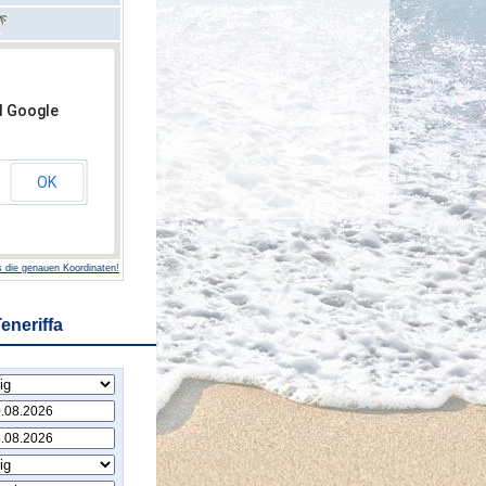
d Google
OK
 die genauen Koordinaten!
eneriffa