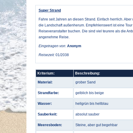
Super Strand
Fahre seit Jahren an diesen Strand. Einfach herrlich. Aber 
die Landschaft außenherum. Empfehlenswert ist eine Tour m
Reiseveranstalter buchen. Die sind viel teurere als die An
angenehme Reise.
Eingetragen von
:
Anonym
Reisezeit:
01/2038
Kriterium:
Beschreibung:
Material:
grober Sand
Strandfarbe:
gelblich bis beige
Wasser:
hellgrün bis hellblau
Sauberkeit:
absolut sauber
Meeresboden:
Steine, aber gut begehbar