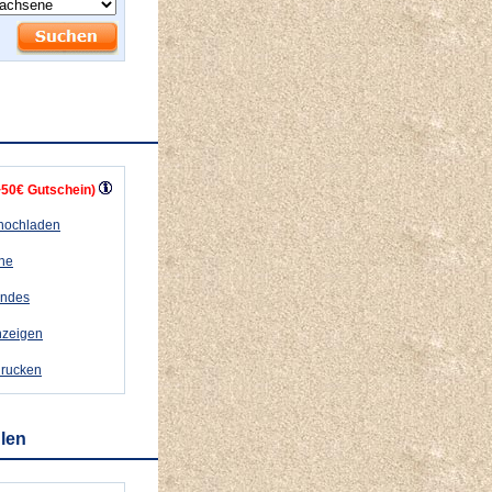
+50€ Gutschein)
 hochladen
ähe
andes
nzeigen
drucken
hlen