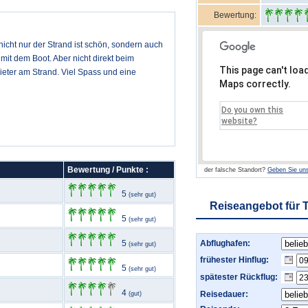
Bewertung:
nicht nur der Strand ist schön, sondern auch
it dem Boot. Aber nicht direkt beim
This page can't loa
bieter am Strand. Viel Spass und eine
Maps correctly.
Do you own this
website?
Bewertung / Punkte :
der falsche Standort?
Geben Sie uns
5
(sehr gut)
Reiseangebot für 
5
(sehr gut)
5
Abflughafen:
(sehr gut)
frühester Hinflug:
5
(sehr gut)
spätester Rückflug:
4
Reisedauer:
(gut)