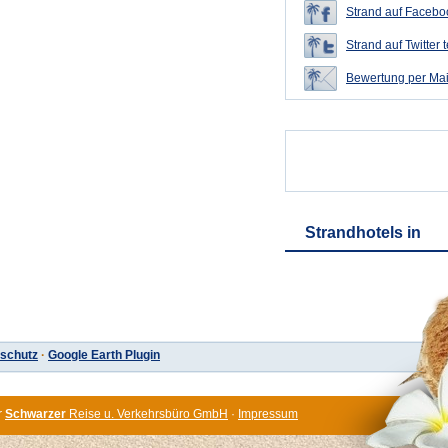
Strand auf Faceboo
Strand auf Twitter t
Bewertung per Mai
Strandhotels in
schutz
·
Google Earth Plugin
r
Schwarzer
Reise u. Verkehrsbüro GmbH
·
Impressum