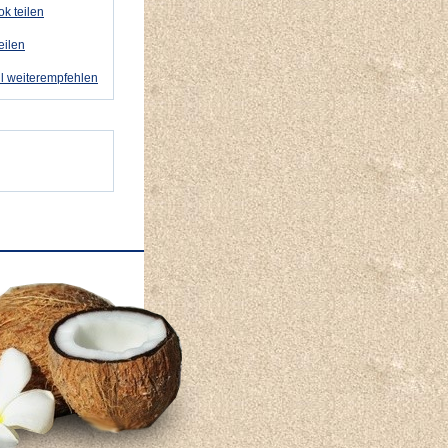
k teilen
eilen
l weiterempfehlen