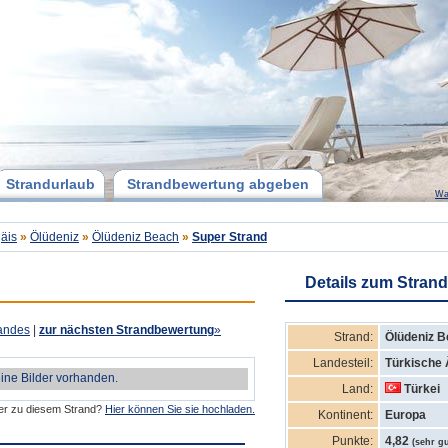
Strandurlaub
Strandbewertung abgeben
Wa
äis
»
Ölüdeniz
»
Ölüdeniz Beach
»
Super Strand
Details zum Strand
andes
|
zur nächsten Strandbewertung
»
Strand:
Ölüdeniz 
Landesteil:
Türkische 
eine Bilder vorhanden.
Land:
Türkei
der zu diesem Strand?
Hier können Sie sie hochladen.
Kontinent:
Europa
Punkte:
4,82
(sehr gu