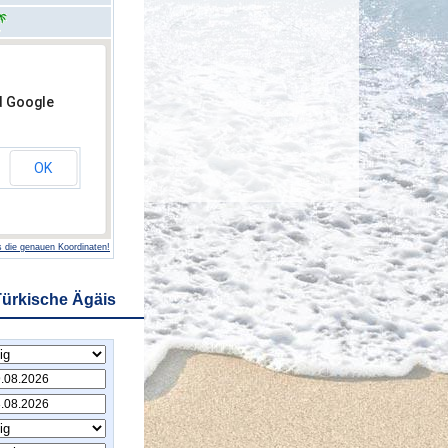
d Google
OK
 die genauen Koordinaten!
Türkische Ägäis