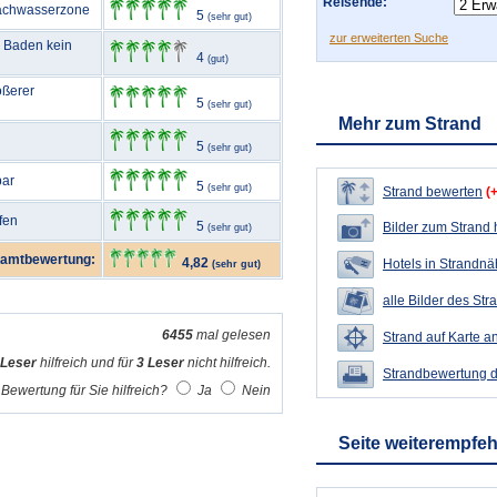
Reisende:
Flachwasserzone
5
(sehr gut)
zur erweiterten Suche
m Baden kein
4
(gut)
ößerer
5
(sehr gut)
Mehr zum Strand
5
(sehr gut)
bar
5
(sehr gut)
Strand bewerten
(
fen
5
Bilder zum Strand
(sehr gut)
amtbewertung:
4,82
Hotels in Strandn
(sehr gut)
alle Bilder des Str
6455
mal gelesen
Strand auf Karte a
 Leser
hilfreich und für
3 Leser
nicht hilfreich.
Strandbewertung 
Bewertung für Sie hilfreich?
Ja
Nein
Seite weiterempfe