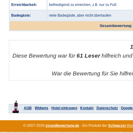
Erreichbarkeit:
befriedigend zu erreichen, z.B. nur zu Fuß
Badegäste:
viele Badegäste, aber nicht überlaufen
Gesamtbewertung:
Diese Bewertung war für
61 Leser
hilfreich und
War die Bewertung für Sie hilfr
AGB
·
Widgets
·
Hotel eintragen
·
Kontakt
·
Datenschutz
·
Google
© 2007-2026
strandbewertung.de
· Ein Produkt der
Schwarzer
Rei