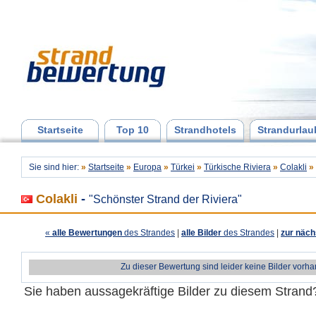
Startseite
Top 10
Strandhotels
Strandurlau
Sie sind hier:
»
Startseite
»
Europa
»
Türkei
»
Türkische Riviera
»
Colakli
»
Colakli
-
"Schönster Strand der Riviera"
«
alle Bewertungen
des Strandes
|
alle Bilder
des Strandes
|
zur näch
Zu dieser Bewertung sind leider keine Bilder vorh
Sie haben aussagekräftige Bilder zu diesem Stran