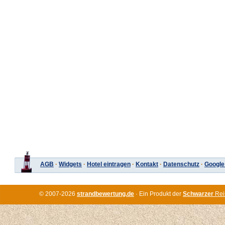
AGB
·
Widgets
·
Hotel eintragen
·
Kontakt
·
Datenschutz
·
Google
© 2007-2026
strandbewertung.de
· Ein Produkt der
Schwarzer
Rei