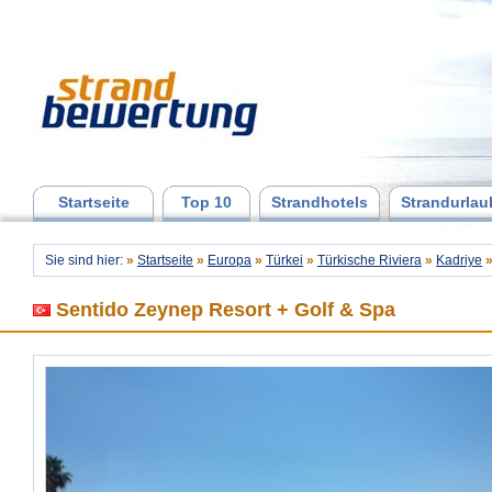
Startseite
Top 10
Strandhotels
Strandurlau
Sie sind hier:
»
Startseite
»
Europa
»
Türkei
»
Türkische Riviera
»
Kadriye
Sentido Zeynep Resort + Golf & Spa