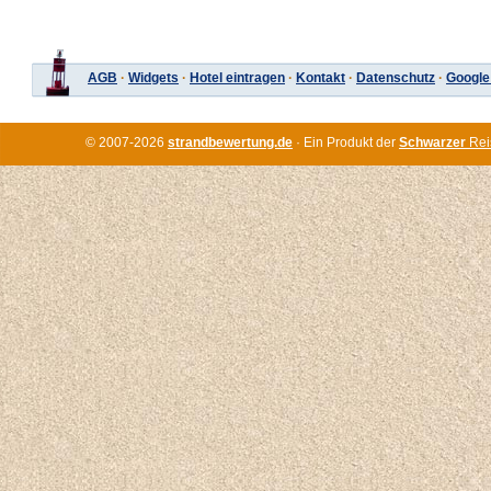
AGB
·
Widgets
·
Hotel eintragen
·
Kontakt
·
Datenschutz
·
Google
© 2007-2026
strandbewertung.de
· Ein Produkt der
Schwarzer
Rei