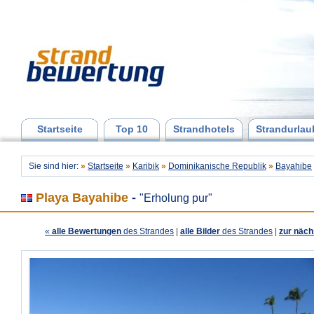
Startseite
Top 10
Strandhotels
Strandurlau
Sie sind hier:
»
Startseite
»
Karibik
»
Dominikanische Republik
»
Bayahibe
Playa Bayahibe
-
"Erholung pur"
«
alle Bewertungen
des Strandes
|
alle Bilder
des Strandes
|
zur näch