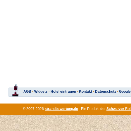
AGB
·
Widgets
·
Hotel eintragen
·
Kontakt
·
Datenschutz
·
Google
© 2007-2026
strandbewertung.de
· Ein Produkt der
Schwarzer
Rei