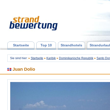
Startseite
Top 10
Strandhotels
Strandurlau
Sie sind hier:
»
Startseite
»
Karibik
»
Dominikanische Republik
»
Santo Do
Juan Dolio