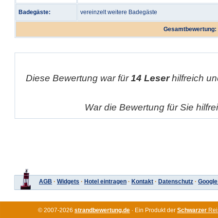
Badegäste:
vereinzelt weitere Badegäste
Gesamtbewertung:
Diese Bewertung war für
14 Leser
hilfreich un
War die Bewertung für Sie hilfr
AGB
·
Widgets
·
Hotel eintragen
·
Kontakt
·
Datenschutz
·
Google
© 2007-2026
strandbewertung.de
· Ein Produkt der
Schwarzer
Rei