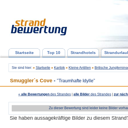
Startseite
Top 10
Strandhotels
Strandurlau
Sie sind hier:
»
Startseite
»
Karibik
»
Kleine Antillen
»
Britische Jungfernins
Smuggler´s Cove
-
"Traumhafte Idylle"
«
alle Bewertungen
des Strandes
|
alle Bilder
des Strandes
|
zur näch
Zu dieser Bewertung sind leider keine Bilder vorh
Sie haben aussagekräftige Bilder zu diesem Stran