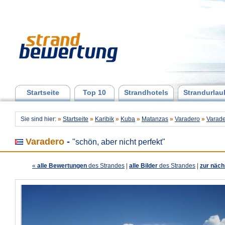
Startseite
Top 10
Strandhotels
Strandurlau
Sie sind hier:
»
Startseite
»
Karibik
»
Kuba
»
Matanzas
»
Varadero
»
Varad
Varadero
-
"schön, aber nicht perfekt"
«
alle Bewertungen
des Strandes
|
alle Bilder
des Strandes
|
zur näch