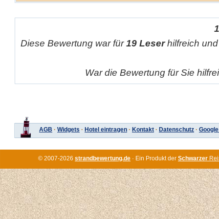
Diese Bewertung war für
19 Leser
hilfreich und
War die Bewertung für Sie hilfr
AGB
·
Widgets
·
Hotel eintragen
·
Kontakt
·
Datenschutz
·
Google
© 2007-2026
strandbewertung.de
· Ein Produkt der
Schwarzer
Rei