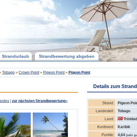
Strandurlaub
Strandbewertung abgeben
Wa
»
Tobago
»
Crown Point
»
Pigeon Point
»
Pigeon Point
Details zum Strand
andes
|
zur nächsten Strandbewertung
»
Strand:
Pigeon Poi
Landesteil:
Tobago
Land:
Trinida
Kontinent:
Karibik
Punkte:
4,64
(sehr gu