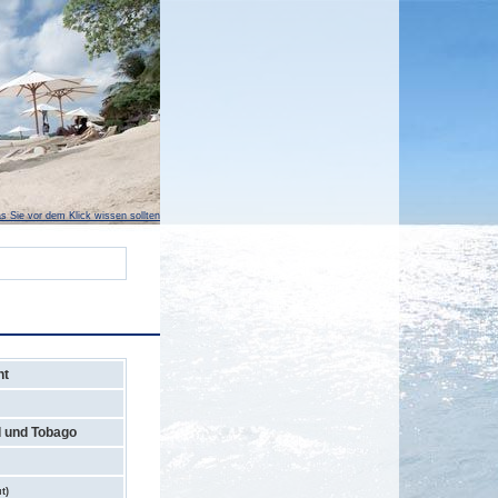
s Sie vor dem Klick wissen sollten
nt
d und Tobago
t)