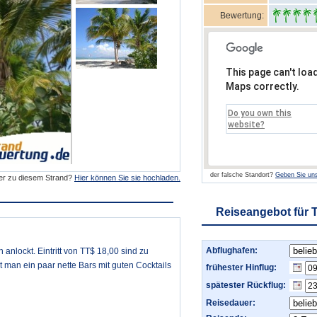
Bewertung:
This page can't loa
Maps correctly.
Do you own this
website?
der falsche Standort?
Geben Sie uns
der zu diesem Strand?
Hier können Sie sie hochladen.
Reiseangebot für 
Abflughafen:
anlockt. Eintritt von TT$ 18,00 sind zu
et man ein paar nette Bars mit guten Cocktails
frühester Hinflug:
spätester Rückflug:
Reisedauer: