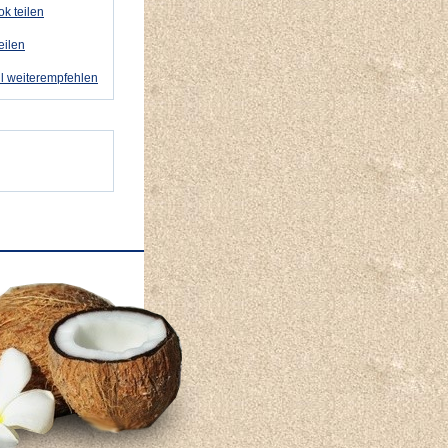
k teilen
eilen
l weiterempfehlen