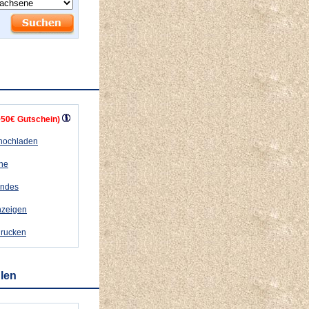
+50€ Gutschein)
 hochladen
ähe
andes
nzeigen
drucken
hlen