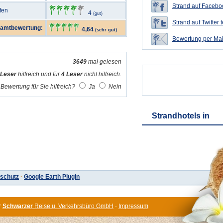
Strand auf Faceboo
fen
4
(gut)
Strand auf Twitter t
amtbewertung:
4,64
(sehr gut)
Bewertung per Mai
3649
mal gelesen
 Leser
hilfreich und für
4 Leser
nicht hilfreich.
Bewertung für Sie hilfreich?
Ja
Nein
Strandhotels in
schutz
·
Google Earth Plugin
r
Schwarzer
Reise u. Verkehrsbüro GmbH
·
Impressum