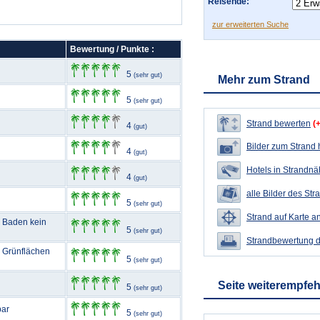
Reisende:
zur erweiterten Suche
Bewertung / Punkte :
5
(sehr gut)
Mehr zum Strand
5
(sehr gut)
Strand bewerten
(
4
(gut)
Bilder zum Strand
4
(gut)
Hotels in Strandn
4
(gut)
alle Bilder des Str
5
(sehr gut)
Strand auf Karte a
m Baden kein
5
(sehr gut)
Strandbewertung 
 Grünflächen
5
(sehr gut)
Seite weiterempfe
5
(sehr gut)
bar
5
(sehr gut)