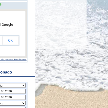
d Google
OK
 die genauen Koordinaten!
Tobago