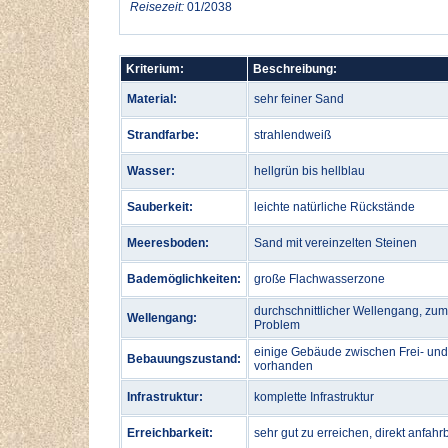
Reisezeit:
01/2038
Kriterium:
Beschreibung:
Material:
sehr feiner Sand
Strandfarbe:
strahlendweiß
Wasser:
hellgrün bis hellblau
Sauberkeit:
leichte natürliche Rückstände
Meeresboden:
Sand mit vereinzelten Steinen
Bademöglichkeiten:
große Flachwasserzone
durchschnittlicher Wellengang, zu
Wellengang:
Problem
einige Gebäude zwischen Frei- und
Bebauungszustand:
vorhanden
Infrastruktur:
komplette Infrastruktur
Erreichbarkeit:
sehr gut zu erreichen, direkt anfahr