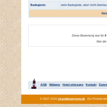
Badegäste:
viele Badegäste, aber nicht überlau
Ges
Diese Bewertung war für
9
War die 
AGB
·
Widgets
·
Hotel eintragen
·
Kontakt
·
Daten
© 2007-2026
strandbewertung.de
· Ein Produkt de