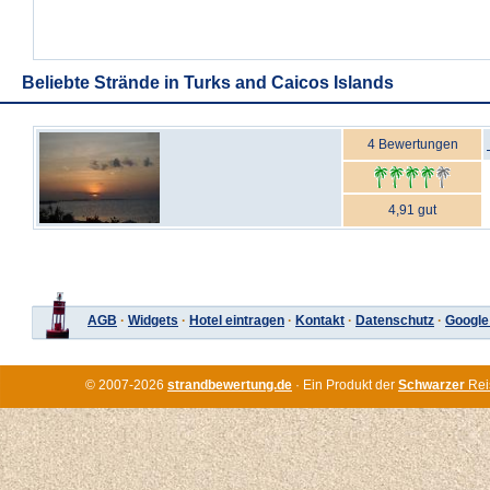
Beliebte Strände in Turks and Caicos Islands
4 Bewertungen
4,91 gut
AGB
·
Widgets
·
Hotel eintragen
·
Kontakt
·
Datenschutz
·
Google
© 2007-2026
strandbewertung.de
· Ein Produkt der
Schwarzer
Rei