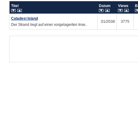
Titel
Datum
Views
B
Caladesi Island
01/2038
3775
Der Strand liegt auf einer vorgelagerten Inse..