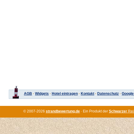
AGB
·
Widgets
·
Hotel eintragen
·
Kontakt
·
Datenschutz
·
Google
© 2007-2026
strandbewertung.de
· Ein Produkt der
Schwarzer
Rei