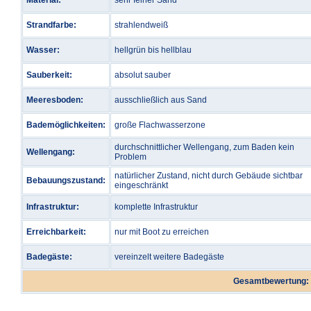
Material:
sehr feiner Sand
Strandfarbe:
strahlendweiß
Wasser:
hellgrün bis hellblau
Sauberkeit:
absolut sauber
Meeresboden:
ausschließlich aus Sand
Bademöglichkeiten:
große Flachwasserzone
durchschnittlicher Wellengang, zum Baden kein
Wellengang:
Problem
natürlicher Zustand, nicht durch Gebäude sichtbar
Bebauungszustand:
eingeschränkt
Infrastruktur:
komplette Infrastruktur
Erreichbarkeit:
nur mit Boot zu erreichen
Badegäste:
vereinzelt weitere Badegäste
Gesamtbewertung: