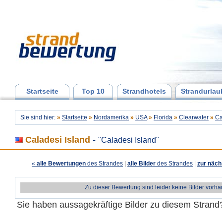
Startseite
Top 10
Strandhotels
Strandurlau
Sie sind hier:
»
Startseite
»
Nordamerika
»
USA
»
Florida
»
Clearwater
»
Ca
Caladesi Island
-
"Caladesi Island"
«
alle Bewertungen
des Strandes
|
alle Bilder
des Strandes
|
zur näch
Zu dieser Bewertung sind leider keine Bilder vorh
Sie haben aussagekräftige Bilder zu diesem Stran