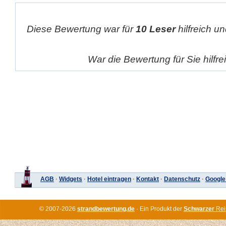
Diese Bewertung war für
10 Leser
hilfreich un
War die Bewertung für Sie hilfr
AGB
·
Widgets
·
Hotel eintragen
·
Kontakt
·
Datenschutz
·
Google
© 2007-2026
strandbewertung.de
· Ein Produkt der
Schwarzer
Rei