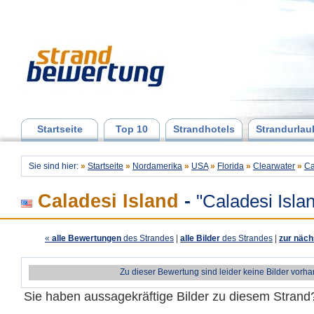
Startseite
Top 10
Strandhotels
Strandurlau
Sie sind hier:
»
Startseite
»
Nordamerika
»
USA
»
Florida
»
Clearwater
»
Ca
Caladesi Island
-
"Caladesi Isla
«
alle Bewertungen
des Strandes
|
alle Bilder
des Strandes
|
zur näch
Zu dieser Bewertung sind leider keine Bilder vorh
Sie haben aussagekräftige Bilder zu diesem Stran