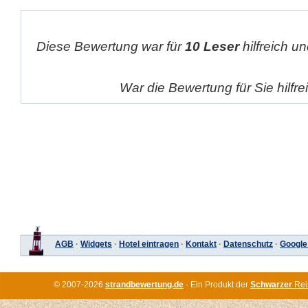
Diese Bewertung war für
10 Leser
hilfreich un
War die Bewertung für Sie hilfr
AGB
·
Widgets
·
Hotel eintragen
·
Kontakt
·
Datenschutz
·
Google
© 2007-2026
strandbewertung.de
· Ein Produkt der
Schwarzer
Rei