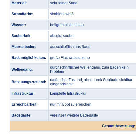
Material:
sehr feiner Sand
Strandfarbe:
strahlendweiß
Wasser:
hellgrün bis hellblau
Sauberkeit:
absolut sauber
Meeresboden:
ausschließlich aus Sand
Bademöglichkeiten:
große Flachwasserzone
durchschnittlicher Wellengang, zum Baden kein
Wellengang:
Problem
natürlicher Zustand, nicht durch Gebäude sichtbar
Bebauungszustand:
eingeschränkt
Infrastruktur:
komplette Infrastruktur
Erreichbarkeit:
nur mit Boot zu erreichen
Badegäste:
vereinzelt weitere Badegäste
Gesamtbewertung: