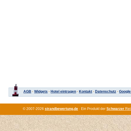
AGB
·
Widgets
·
Hotel eintragen
·
Kontakt
·
Datenschutz
·
Google
© 2007-2026
strandbewertung.de
· Ein Produkt der
Schwarzer
Rei