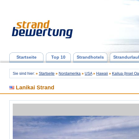
Startseite
Top 10
Strandhotels
Strandurlau
Sie sind hier:
»
Startseite
»
Nordamerika
»
USA
»
Hawaii
»
Kailua (Insel O
Lanikai Strand