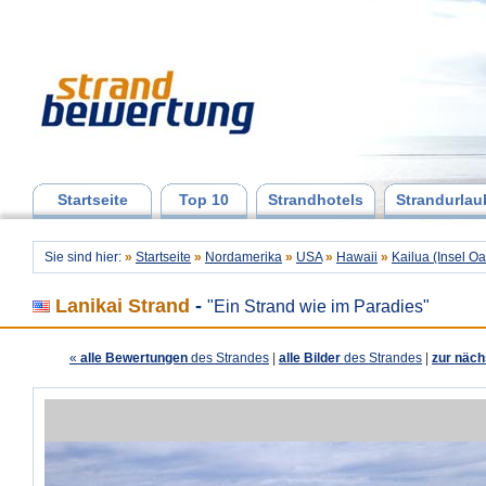
Startseite
Top 10
Strandhotels
Strandurlau
Sie sind hier:
»
Startseite
»
Nordamerika
»
USA
»
Hawaii
»
Kailua (Insel O
Lanikai Strand
-
"Ein Strand wie im Paradies"
«
alle Bewertungen
des Strandes
|
alle Bilder
des Strandes
|
zur näch