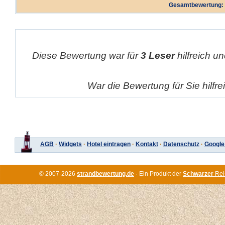
Gesamtbewertung:
Diese Bewertung war für
3 Leser
hilfreich un
War die Bewertung für Sie hilfr
AGB
·
Widgets
·
Hotel eintragen
·
Kontakt
·
Datenschutz
·
Google
© 2007-2026
strandbewertung.de
· Ein Produkt der
Schwarzer
Rei