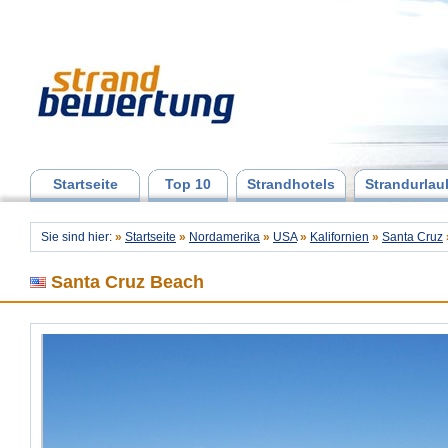
Startseite
Top 10
Strandhotels
Strandurlau
Sie sind hier:
»
Startseite
»
Nordamerika
»
USA
»
Kalifornien
»
Santa Cruz
Santa Cruz Beach