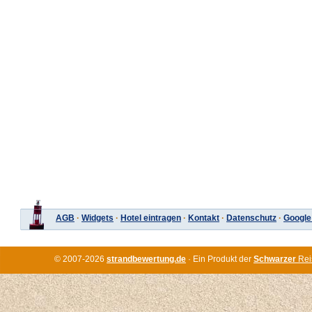
AGB
·
Widgets
·
Hotel eintragen
·
Kontakt
·
Datenschutz
·
Google
© 2007-2026
strandbewertung.de
· Ein Produkt der
Schwarzer
Rei