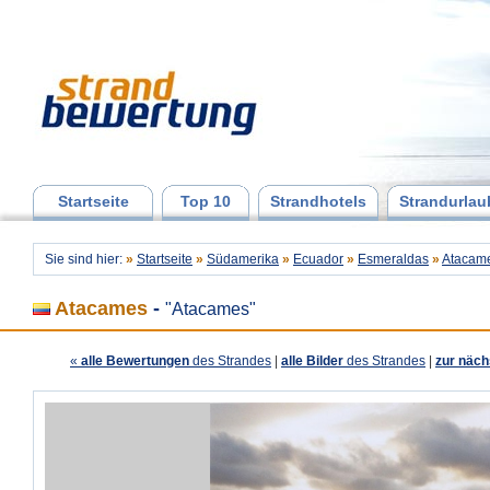
Startseite
Top 10
Strandhotels
Strandurlau
Sie sind hier:
»
Startseite
»
Südamerika
»
Ecuador
»
Esmeraldas
»
Atacam
Atacames
-
"Atacames"
«
alle Bewertungen
des Strandes
|
alle Bilder
des Strandes
|
zur näch