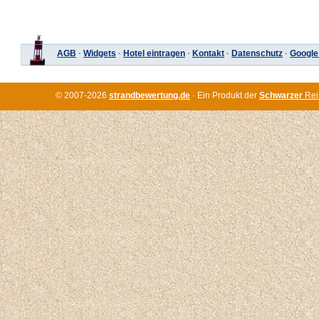
AGB
·
Widgets
·
Hotel eintragen
·
Kontakt
·
Datenschutz
·
Google
© 2007-2026
strandbewertung.de
· Ein Produkt der
Schwarzer
Rei