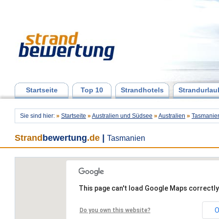
Startseite
Top 10
Strandhotels
Strandurlau
Sie sind hier:
»
Startseite
»
Australien und Südsee
»
Australien
»
Tasmanie
Strand
bewertung
.de
|
Tasmanien
This page can't load Google Maps correctly
O
Do you own this website?