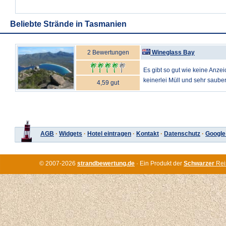
Beliebte Strände in Tasmanien
2 Bewertungen
Wineglass Bay
Es gibt so gut wie keine Anzeic
keinerlei Müll und sehr saube
4,59 gut
AGB
·
Widgets
·
Hotel eintragen
·
Kontakt
·
Datenschutz
·
Google
© 2007-2026
strandbewertung.de
· Ein Produkt der
Schwarzer
Rei