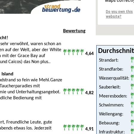
Maps correctl
Do you own this
website?
Bewertung
cht!
 sehr verwöhnt, waren schon an
en auf der Welt, aber der White
Durchschni
4,64
 mit der Grace Bay auf
Strandart:
 und Caicos) das Non plus..
Strandfarbe:
 Island
Wasserqualität:
ndstrand so fein wie Mehl.Ganze
Taucherparadies mit
Sauberkeit:
omie und Unterhaltungsangebot.
4,82
Meeresboden:
dliche Bedienung mit
Schwimmen:
Wellengang:
t, Freundliche Leute, gute
Bebauung:
abends etwas los. Jederzeit
4,91
Infrastruktur: