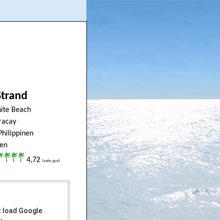
Strand
ite Beach
racay
Philippinen
ien
4,72
(sehr gut)
t load Google