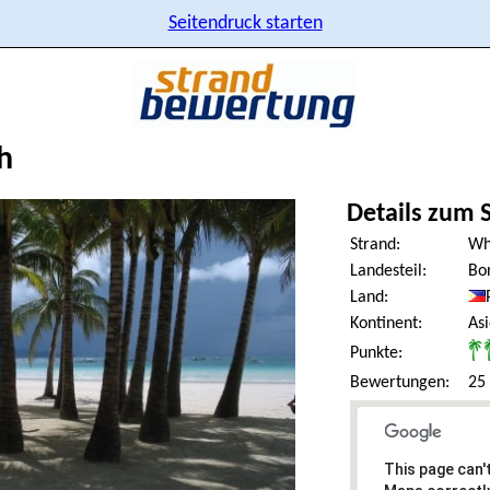
Seitendruck starten
h
Details zum 
Strand:
Wh
Landesteil:
Bo
Land:
Kontinent:
As
Punkte:
Bewertungen:
25
This page can'