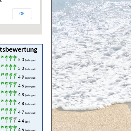
y.
OK
ttsbewertung
5,0
(sehr gut)
5,0
(sehr gut)
4,9
(sehr gut)
4,6
(sehr gut)
4,8
(sehr gut)
4,8
(sehr gut)
4,7
(sehr gut)
4,4
(gut)
4,6
(sehr gut)