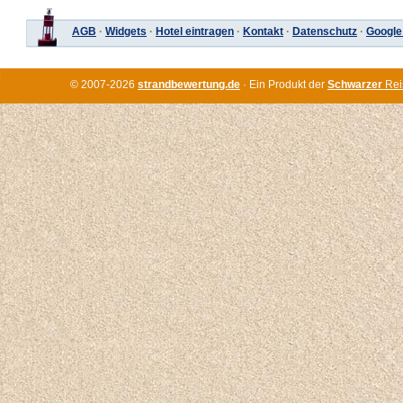
AGB
·
Widgets
·
Hotel eintragen
·
Kontakt
·
Datenschutz
·
Google
© 2007-2026
strandbewertung.de
· Ein Produkt der
Schwarzer
Rei