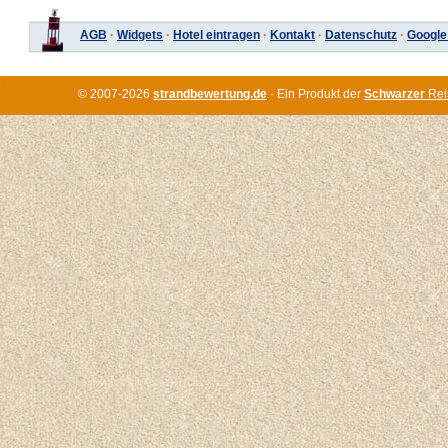
AGB
·
Widgets
·
Hotel eintragen
·
Kontakt
·
Datenschutz
·
Google
© 2007-2026
strandbewertung.de
· Ein Produkt der
Schwarzer
Rei