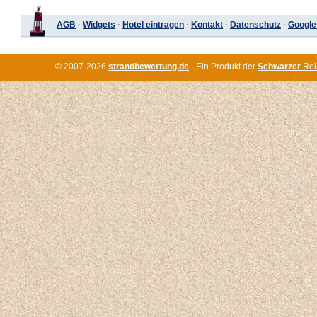
AGB
·
Widgets
·
Hotel eintragen
·
Kontakt
·
Datenschutz
·
Google
© 2007-2026
strandbewertung.de
· Ein Produkt der
Schwarzer
Rei