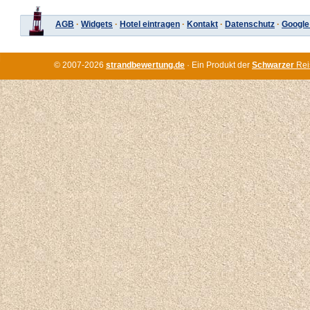
AGB
·
Widgets
·
Hotel eintragen
·
Kontakt
·
Datenschutz
·
Google
© 2007-2026
strandbewertung.de
· Ein Produkt der
Schwarzer
Rei