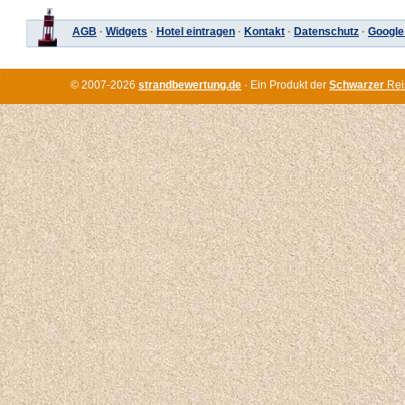
AGB
·
Widgets
·
Hotel eintragen
·
Kontakt
·
Datenschutz
·
Google
© 2007-2026
strandbewertung.de
· Ein Produkt der
Schwarzer
Rei