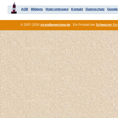
AGB
·
Widgets
·
Hotel eintragen
·
Kontakt
·
Datenschutz
·
Google
© 2007-2026
strandbewertung.de
· Ein Produkt der
Schwarzer
Rei