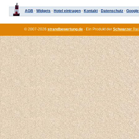
AGB
·
Widgets
·
Hotel eintragen
·
Kontakt
·
Datenschutz
·
Google
© 2007-2026
strandbewertung.de
· Ein Produkt der
Schwarzer
Rei