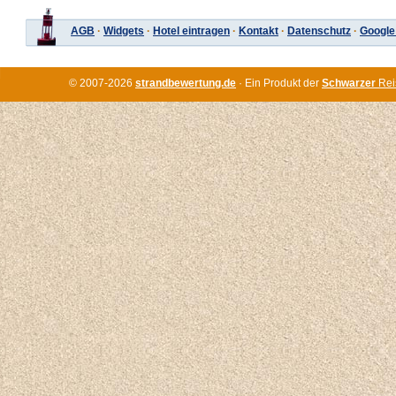
AGB
·
Widgets
·
Hotel eintragen
·
Kontakt
·
Datenschutz
·
Google
© 2007-2026
strandbewertung.de
· Ein Produkt der
Schwarzer
Rei