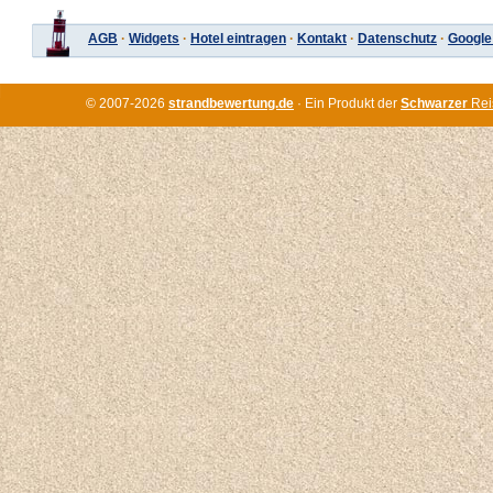
AGB
·
Widgets
·
Hotel eintragen
·
Kontakt
·
Datenschutz
·
Google
© 2007-2026
strandbewertung.de
· Ein Produkt der
Schwarzer
Rei