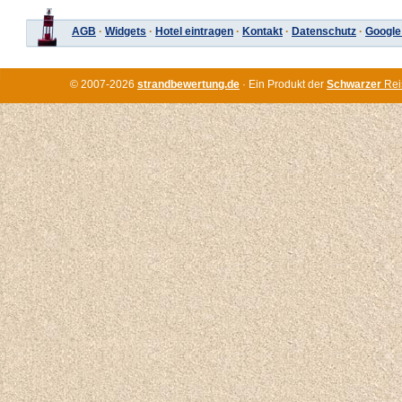
AGB
·
Widgets
·
Hotel eintragen
·
Kontakt
·
Datenschutz
·
Google
© 2007-2026
strandbewertung.de
· Ein Produkt der
Schwarzer
Rei