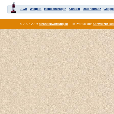
AGB
·
Widgets
·
Hotel eintragen
·
Kontakt
·
Datenschutz
·
Google
© 2007-2026
strandbewertung.de
· Ein Produkt der
Schwarzer
Rei