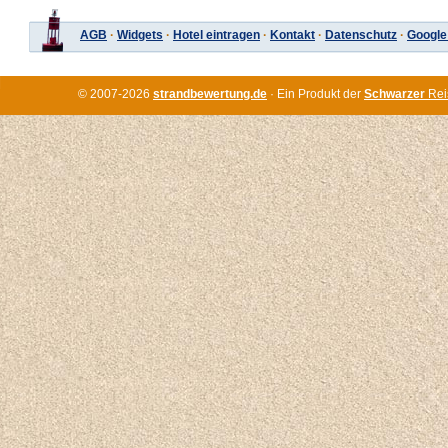
AGB
·
Widgets
·
Hotel eintragen
·
Kontakt
·
Datenschutz
·
Google
© 2007-2026
strandbewertung.de
· Ein Produkt der
Schwarzer
Rei