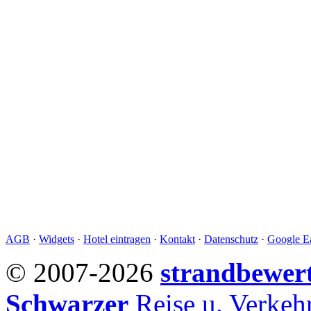
AGB
·
Widgets
·
Hotel eintragen
·
Kontakt
·
Datenschutz
·
Google Ea
© 2007-2026
strandbewer
Schwarzer
Reise u. Verke