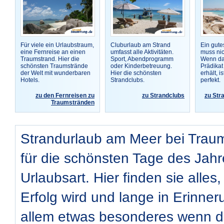
Für viele ein Urlaubstraum,
Cluburlaub am Strand
Ein gute
eine Fernreise an einen
umfasst alle Aktivitäten.
muss nic
Traumstrand. Hier die
Sport, Abendprogramm
Wenn da
schönsten Traumstrände
oder Kinderbetreuung.
Prädikat
der Welt mit wunderbaren
Hier die schönsten
erhält, i
Hotels.
Strandclubs.
perfekt.
zu den Fernreisen zu
zu Strandclubs
zu Str
Traumstränden
Strandurlaub am Meer bei Traum
für die schönsten Tage des Jahr
Urlaubsart. Hier finden sie alles,
Erfolg wird und lange in Erinneru
allem etwas besonderes wenn das