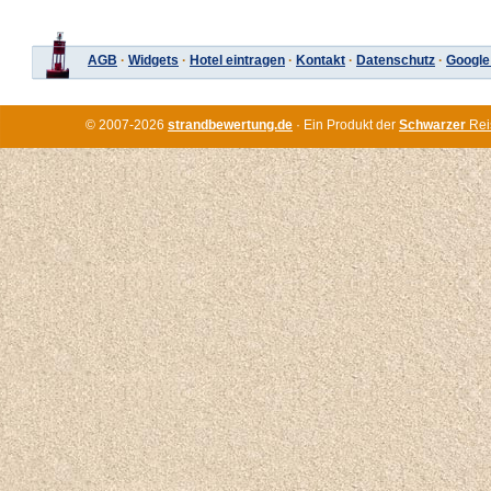
AGB
·
Widgets
·
Hotel eintragen
·
Kontakt
·
Datenschutz
·
Google
© 2007-2026
strandbewertung.de
· Ein Produkt der
Schwarzer
Rei