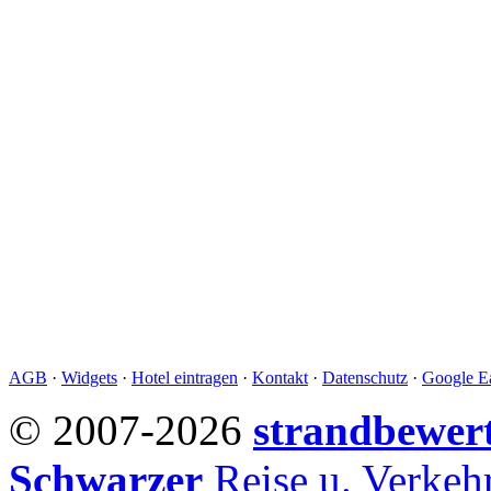
AGB
·
Widgets
·
Hotel eintragen
·
Kontakt
·
Datenschutz
·
Google Ea
© 2007-2026
strandbewer
Schwarzer
Reise u. Verke