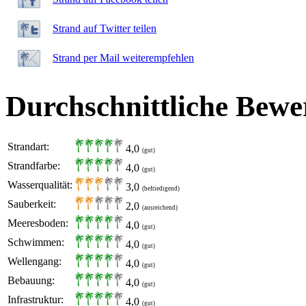
Strand auf Twitter teilen
Strand per Mail weiterempfehlen
Durchschnittliche Bewe
Strandart:
4,0
(gut)
Strandfarbe:
4,0
(gut)
Wasserqualität:
3,0
(befriedigend)
Sauberkeit:
2,0
(ausreichend)
Meeresboden:
4,0
(gut)
Schwimmen:
4,0
(gut)
Wellengang:
4,0
(gut)
Bebauung:
4,0
(gut)
Infrastruktur:
4,0
(gut)