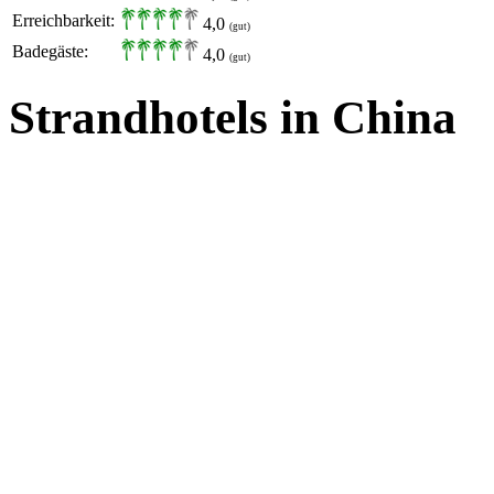
Erreichbarkeit:
4,0
(gut)
Badegäste:
4,0
(gut)
Strandhotels in China