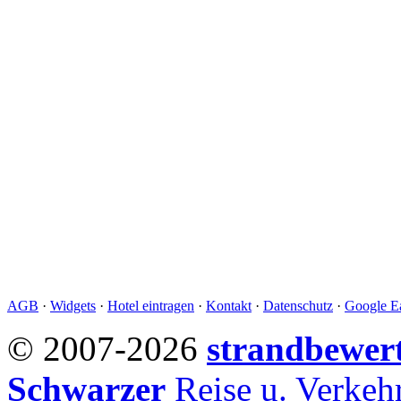
AGB
·
Widgets
·
Hotel eintragen
·
Kontakt
·
Datenschutz
·
Google Ea
© 2007-2026
strandbewer
Schwarzer
Reise u. Verke