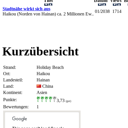
Titel
Datum
Views
B
Stadtnähe wirkt sich aus
01/2038
1714
Haikou (Norden von Hainan) ca. 2 Millionen Ew..
Kurzübersicht
Strand:
Holiday Beach
Ort:
Haikou
Landesteil:
Hainan
Land:
China
Kontinent:
Asien
Punkte:
3,73
(gut)
Bewertungen:
1