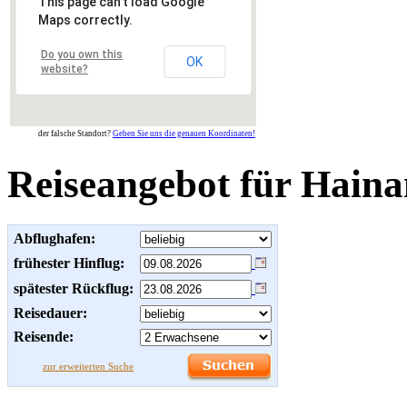
This page can't load Google
Maps correctly.
Do you own this
OK
website?
der falsche Standort?
Geben Sie uns die genauen Koordinaten!
Reiseangebot für Haina
Abflughafen:
frühester Hinflug:
spätester Rückflug:
Reisedauer:
Reisende:
zur erweiterten Suche