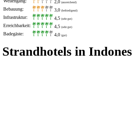
Wellengang:
2,0
(ausreichend)
Bebauung:
3,0
(befriedigend)
Infrastruktur:
4,5
(sehr gut)
Erreichbarkeit:
4,5
(sehr gut)
Badegäste:
4,0
(gut)
Strandhotels in Indones