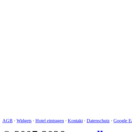
AGB
·
Widgets
·
Hotel eintragen
·
Kontakt
·
Datenschutz
·
Google Ea