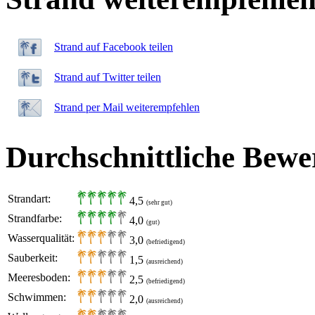
Strand auf Facebook teilen
Strand auf Twitter teilen
Strand per Mail weiterempfehlen
Durchschnittliche Bewe
Strandart:
4,5
(sehr gut)
Strandfarbe:
4,0
(gut)
Wasserqualität:
3,0
(befriedigend)
Sauberkeit:
1,5
(ausreichend)
Meeresboden:
2,5
(befriedigend)
Schwimmen:
2,0
(ausreichend)