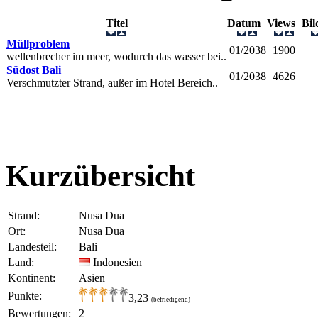
Titel
Datum
Views
Bi
Müllproblem
01/2038
1900
wellenbrecher im meer, wodurch das wasser bei..
Südost Bali
01/2038
4626
Verschmutzter Strand, außer im Hotel Bereich..
Kurzübersicht
Strand:
Nusa Dua
Ort:
Nusa Dua
Landesteil:
Bali
Land:
Indonesien
Kontinent:
Asien
Punkte:
3,23
(befriedigend)
Bewertungen:
2