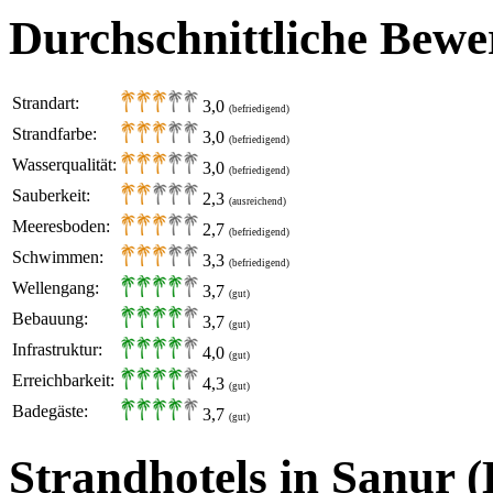
Durchschnittliche Bewe
Strandart:
3,0
(befriedigend)
Strandfarbe:
3,0
(befriedigend)
Wasserqualität:
3,0
(befriedigend)
Sauberkeit:
2,3
(ausreichend)
Meeresboden:
2,7
(befriedigend)
Schwimmen:
3,3
(befriedigend)
Wellengang:
3,7
(gut)
Bebauung:
3,7
(gut)
Infrastruktur:
4,0
(gut)
Erreichbarkeit:
4,3
(gut)
Badegäste:
3,7
(gut)
Strandhotels in Sanur (