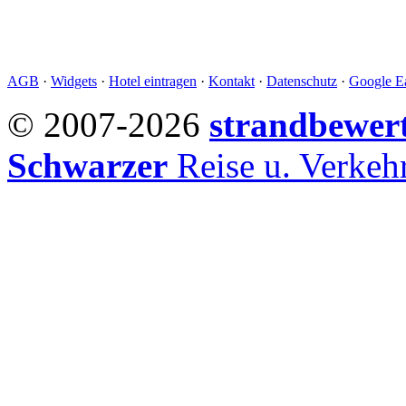
AGB
·
Widgets
·
Hotel eintragen
·
Kontakt
·
Datenschutz
·
Google Ea
© 2007-2026
strandbewer
Schwarzer
Reise u. Verke