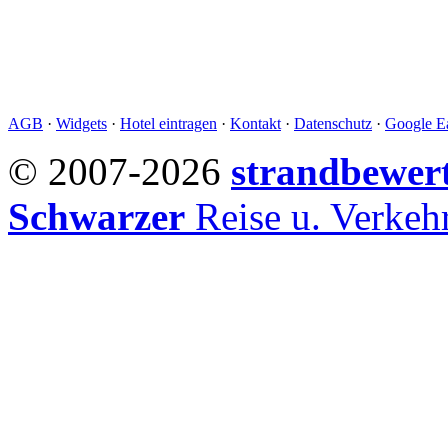
AGB
·
Widgets
·
Hotel eintragen
·
Kontakt
·
Datenschutz
·
Google Ea
© 2007-2026
strandbewer
Schwarzer
Reise u. Verke