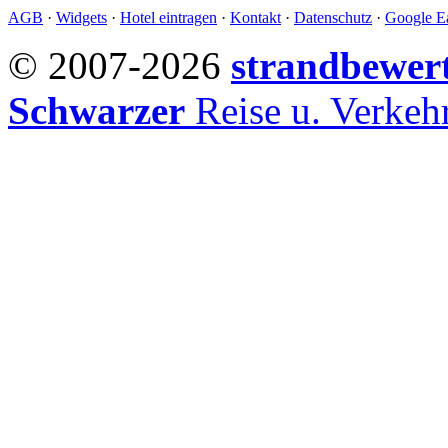
AGB
·
Widgets
·
Hotel eintragen
·
Kontakt
·
Datenschutz
·
Google Ea
© 2007-2026
strandbewer
Schwarzer
Reise u. Verke