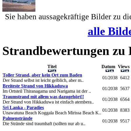
Sie haben aussagekräftige Bilder zu d
alle Bild
Strandbewertungen zu
Titel
Datum
View
Toller Strand, aber kein Ort zum Baden
01/2038
6412
Der Strand selbst ist leicht gelblich, aber m..
Breiteste Strand von Hikkaduwa
01/2038
5637
Im Ortsteil Thiranagama und Narigama ist der ..
Traumstrand mit allem was dazugehört!!
01/2038
6564
Der Strand von Hikkaduwa ist einfach atembera..
Sri Lanka - Paradies
01/2038
8383
Unawatuna Beach Koggala Beach Mirissa Beach K..
Palmenstrände
01/2038
9517
Die Strände sind traumhaft (sollten nur ab u..