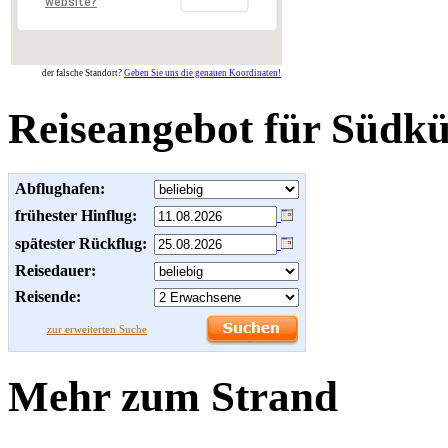
website?
der falsche Standort?
Geben Sie uns die genauen Koordinaten!
Reiseangebot für Südkü
Abflughafen:
frühester Hinflug:
spätester Rückflug:
Reisedauer:
Reisende:
zur erweiterten Suche
Mehr zum Strand