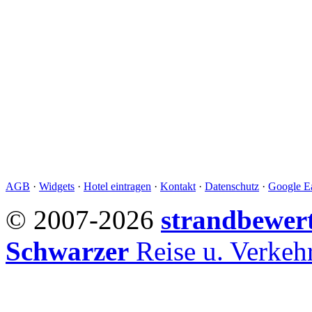
AGB
·
Widgets
·
Hotel eintragen
·
Kontakt
·
Datenschutz
·
Google Ea
© 2007-2026
strandbewer
Schwarzer
Reise u. Verke