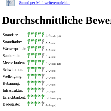
Strand per Mail weiterempfehlen
Durchschnittliche Bewe
Strandart:
4,6
(sehr gut)
Strandfarbe:
3,8
(gut)
Wasserqualität:
3,8
(gut)
Sauberkeit:
4,2
(gut)
Meeresboden:
4,6
(sehr gut)
Schwimmen:
3,6
(gut)
Wellengang:
3,6
(gut)
Bebauung:
3,6
(gut)
Infrastruktur:
3,8
(gut)
Erreichbarkeit:
5,0
(sehr gut)
Badegäste:
4,4
(gut)