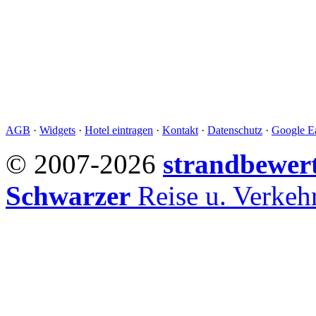
AGB
·
Widgets
·
Hotel eintragen
·
Kontakt
·
Datenschutz
·
Google Ea
© 2007-2026
strandbewer
Schwarzer
Reise u. Verke