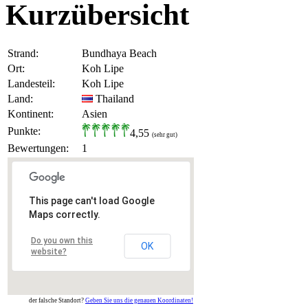
Kurzübersicht
Strand:
Bundhaya Beach
Ort:
Koh Lipe
Landesteil:
Koh Lipe
Land:
Thailand
Kontinent:
Asien
Punkte:
4,55
(sehr gut)
Bewertungen:
1
This page can't load Google
Maps correctly.
Do you own this
OK
website?
der falsche Standort?
Geben Sie uns die genauen Koordinaten!