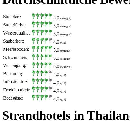
Strandart:
5,0
(sehr gut)
Strandfarbe:
5,0
(sehr gut)
Wasserqualität:
5,0
(sehr gut)
Sauberkeit:
4,0
(gut)
Meeresboden:
5,0
(sehr gut)
Schwimmen:
5,0
(sehr gut)
Wellengang:
5,0
(sehr gut)
Bebauung:
4,0
(gut)
Infrastruktur:
4,0
(gut)
Erreichbarkeit:
4,0
(gut)
Badegäste:
4,0
(gut)
Strandhotels in Thaila