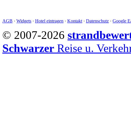
AGB
·
Widgets
·
Hotel eintragen
·
Kontakt
·
Datenschutz
·
Google Ea
© 2007-2026
strandbewer
Schwarzer
Reise u. Verke