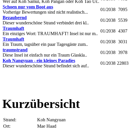
Wer auf Koh Samui, Koh Pangan oder Koh Tao Ur..
Schoen nur vom Boot aus
01/2038
7095
Vorherige Bewertungen sind nicht realistisch...
Bezaubernd
01/2038
5539
Dieser wunderschöne Strand verbindet drei kl..
Traumhaft
01/2038
4307
Ein einziges Wort: TRAUMHAFT! Insel ist nur m..
Traumhaft
01/2038
3031
Ein Traum, tagsüber ein paar Tagesgäste zum..
traumstrand
01/2038
3978
Diese Insel ist einfach nur ein Traum Glaskla..
Koh Nangyuan - ein kleines Paradies
01/2038
22803
Dieser wunderschöne Strand befindet sich auf..
Kurzübersicht
Strand:
Koh Nangyuan
Ort:
Mae Haad