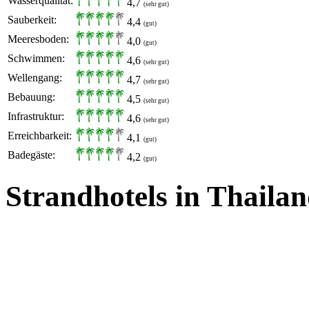
Wasserqualität:
4,7
(sehr gut)
Sauberkeit:
4,4
(gut)
Meeresboden:
4,0
(gut)
Schwimmen:
4,6
(sehr gut)
Wellengang:
4,7
(sehr gut)
Bebauung:
4,5
(sehr gut)
Infrastruktur:
4,6
(sehr gut)
Erreichbarkeit:
4,1
(gut)
Badegäste:
4,2
(gut)
Strandhotels in Thaila