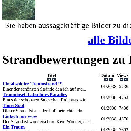
Sie haben aussagekräftige Bilder zu d
alle Bild
Strandbewertungen zu
Titel
Datum
Views
Ein absoluter Traumstrand !!!
01/2038
5736
Einer der schönsten Strände den ich auf mei..
Trauminsel !! absolutes Paradies
01/2038
4753
Eines der schönsten Stückchen Erde was wir ..
Touri-Spot
01/2038
7438
Dieser Strand ist aus der Luft betrachtet ein..
Einfach nur wow
01/2038
4370
Der Strand ist wunderschön. Kein Wunder, das..
Ein Traum
01/2038
7692