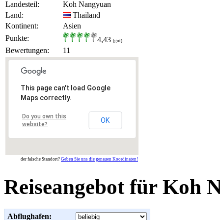
Landesteil:
Koh Nangyuan
Land:
Thailand
Kontinent:
Asien
Punkte:
4,43
(gut)
Bewertungen:
11
This page can't load Google
Maps correctly.
Do you own this
OK
website?
der falsche Standort?
Geben Sie uns die genauen Koordinaten!
Reiseangebot für Koh 
Abflughafen: