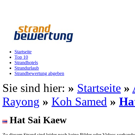
Startseite
Top 10
Strandhotels
Strandurlaub
Strandbewertung abgeben
Sie sind hier:
»
Startseite
»
Rayong
»
Koh Samed
»
Ha
Hat Sai Kaew
Zu diesem Strand sind leider noch keine Bilder oder Videos vorhande