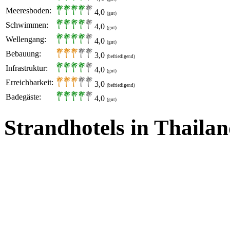
Meeresboden:
4,0
(gut)
Schwimmen:
4,0
(gut)
Wellengang:
4,0
(gut)
Bebauung:
3,0
(befriedigend)
Infrastruktur:
4,0
(gut)
Erreichbarkeit:
3,0
(befriedigend)
Badegäste:
4,0
(gut)
Strandhotels in Thaila