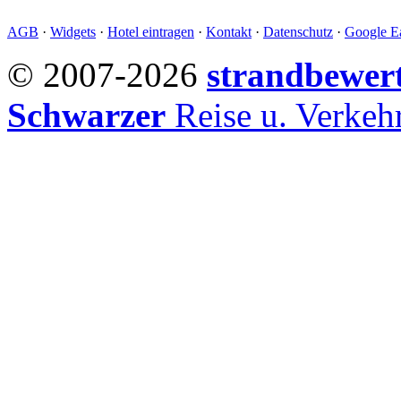
AGB
·
Widgets
·
Hotel eintragen
·
Kontakt
·
Datenschutz
·
Google Ea
© 2007-2026
strandbewer
Schwarzer
Reise u. Verke