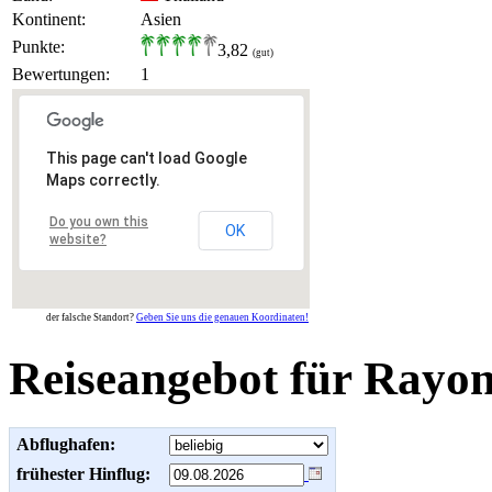
Kontinent:
Asien
Punkte:
3,82
(gut)
Bewertungen:
1
This page can't load Google
Maps correctly.
Do you own this
OK
website?
der falsche Standort?
Geben Sie uns die genauen Koordinaten!
Reiseangebot für Rayo
Abflughafen:
frühester Hinflug: